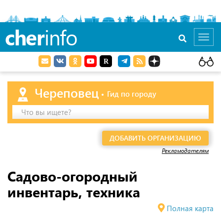
cher
info
Toggl
navig
Череповец
Гид по городу
Что вы ищете?
ДОБАВИТЬ ОРГАНИЗАЦИЮ
Рекламодателям
Садово-огородный
инвентарь, техника
Полная карта