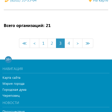
(8202) 55-35-64
На карте
Всего организаций: 21
≪
<
1
2
3
4
>
≫
16+
НАВИГАЦИЯ
Карта сайта
Мэрия города
Городская дума
Череповец
НОВОСТИ
Происшествия