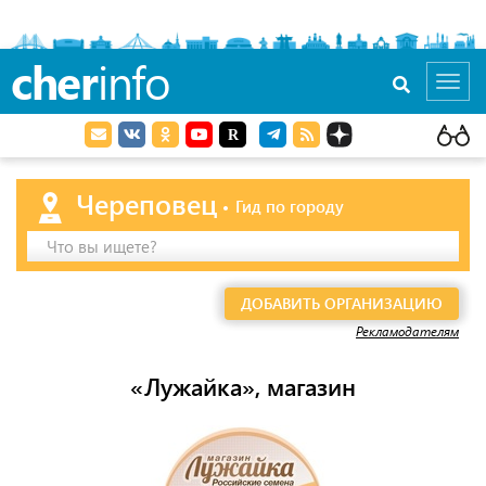
cher
info
Toggl
navig
Череповец
Гид по городу
Что вы ищете?
ДОБАВИТЬ ОРГАНИЗАЦИЮ
Рекламодателям
«Лужайка», магазин