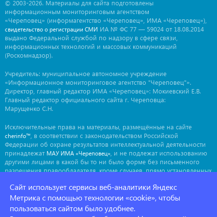
© 2003-2026. Материалы для сайта подготовлены
информационным мониторинговым агентством
«Череповец» (информагентство «Череповец», ИМА «Череповец»),
ИА № ФС 77 — 59024 от 18.08.2014
свидетельство о регистрации СМИ
выдано Федеральной службой по надзору в сфере связи,
информационных технологий и массовых коммуникаций
(Роскомнадзор).
Учредитель: муниципальное автономное учреждение
«Информационное мониторинговое агентство "Череповец"».
Директор, главный редактор ИМА «Череповец»: Мокиевский Е.В.
Главный редактор официального сайта г. Череповца:
Марущенко С.Н.
Исключительные права на материалы, размещённые на сайте
, в соответствии с законодательством Российской
cherinfo™
Федерации об охране результатов интеллектуальной деятельности
принадлежат
, и не подлежат использованию
МАУ ИМА «Череповец»
другими лицами в какой бы то ни было форме без письменного
разрешения правообладателя, кроме случаев, прямо установленных
законодательством РФ. Приобретение исключительных прав:
Сайт использует сервисы веб-аналитики Яндекс
. Мнение авторов может не совпадать с мнением
ima@cherinfo.ru
редакции.
Метрика с помощью технологии «cookie», чтобы
пользоваться сайтом было удобнее.
При использовании материалов сайта
обязательной
cherinfo™