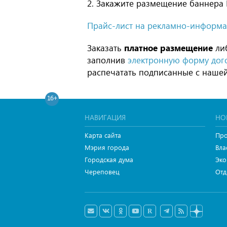
2. Закажите размещение баннера
Прайс-лист на рекламно-информ
Заказать
платное размещение
ли
заполнив
электронную форму дого
распечатать подписанные с наше
16+
НАВИГАЦИЯ
НО
Карта сайта
Про
Мэрия города
Вла
Городская дума
Эко
Череповец
Отд