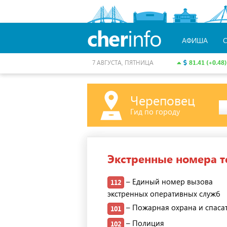
cher
info
АФИША
81.41 (+0.48)
7 АВГУСТА, ПЯТНИЦА
Череповец
Гид по городу
Экстренные номера 
– Единый номер вызова
112
экстренных оперативных служб
– Пожарная охрана и спаса
101
– Полиция
102