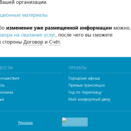
 Вашей организации.
ационные материалы
бо
изменение уже размещенной информации
можно,
вора на оказание услуг
, после чего вы сможете
й стороны
Договор
и
Счёт
.
ВОСТИ
ПРОЕКТЫ
исшествия
Городская афиша
сть
Прямые трансляции
номика
Гид по Череповцу
ых
Мой комфортный двор
Реклама