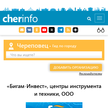
cher
info
Toggl
navig
Череповец
Гид по городу
Что вы ищете?
ДОБАВИТЬ ОРГАНИЗАЦИЮ
Рекламодателям
«Бигам-Инвест», центры инструмента
и техники, ООО