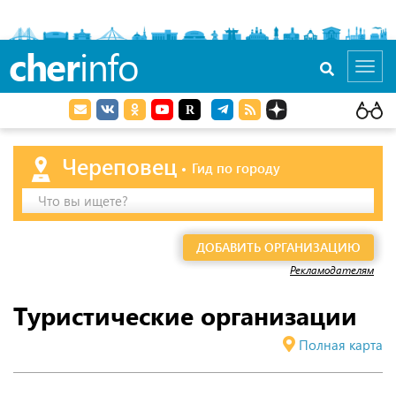
cher
info
Toggl
navig
Череповец
Гид по городу
Что вы ищете?
ДОБАВИТЬ ОРГАНИЗАЦИЮ
Рекламодателям
Туристические организации
Полная карта