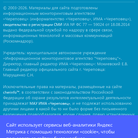
© 2003-2026. Материалы для сайта подготовлены
информационным мониторинговым агентством
«Череповец» (информагентство «Череповец», ИМА «Череповец»),
ИА № ФС 77 — 59024 от 18.08.2014
свидетельство о регистрации СМИ
выдано Федеральной службой по надзору в сфере связи,
информационных технологий и массовых коммуникаций
(Роскомнадзор).
Учредитель: муниципальное автономное учреждение
«Информационное мониторинговое агентство "Череповец"».
Директор, главный редактор ИМА «Череповец»: Мокиевский Е.В.
Главный редактор официального сайта г. Череповца:
Марущенко С.Н.
Исключительные права на материалы, размещённые на сайте
, в соответствии с законодательством Российской
cherinfo™
Федерации об охране результатов интеллектуальной деятельности
принадлежат
, и не подлежат использованию
МАУ ИМА «Череповец»
другими лицами в какой бы то ни было форме без письменного
разрешения правообладателя, кроме случаев, прямо установленных
законодательством РФ. Приобретение исключительных прав:
Сайт использует сервисы веб-аналитики Яндекс
. Мнение авторов может не совпадать с мнением
ima@cherinfo.ru
редакции.
Метрика с помощью технологии «cookie», чтобы