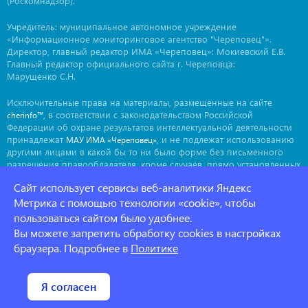
(Роскомнадзор).
Учредитель: муниципальное автономное учреждение
«Информационное мониторинговое агентство "Череповец"».
Директор, главный редактор ИМА «Череповец»: Мокиевский Е.В.
Главный редактор официального сайта г. Череповца:
Марущенко С.Н.
Исключительные права на материалы, размещённые на сайте
, в соответствии с законодательством Российской
cherinfo™
Федерации об охране результатов интеллектуальной деятельности
принадлежат
, и не подлежат использованию
МАУ ИМА «Череповец»
другими лицами в какой бы то ни было форме без письменного
разрешения правообладателя, кроме случаев, прямо установленных
законодательством РФ. Приобретение исключительных прав:
Сайт использует сервисы веб-аналитики Яндекс
. Мнение авторов может не совпадать с мнением
ima@cherinfo.ru
редакции.
Метрика с помощью технологии «cookie», чтобы
пользоваться сайтом было удобнее.
При использовании материалов сайта
обязательной
cherinfo™
Вы можете запретить обработку cookies в настройках
является прямая, открытая для индексации гиперссылка на
страницу, с которой материал заимствован. Гиперссылка должна
браузера. Подробнее в
Политике
размещаться непосредственно в тексте, воспроизводящем
оригинальный материал
, до или после цитируемого блока.
cherinfo™
Политика конфеденциальности