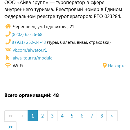
ООО «Айва групп» — туроператор в сфере
внутреннего туризма. Реестровый номер в Едином
федеральном реестре туроператоров: РТО 023284.
Череповец, ул. Годовикова, 21
(8202) 62-56-68
8 (921) 252-24-43
(туры, билеты, визы, страховки)
vk.com/aiwatour1
aiwa-tour.ru/module
Wi-Fi
На карте
Всего организаций: 48
≪
<
1
2
3
4
5
6
7
8
>
≫