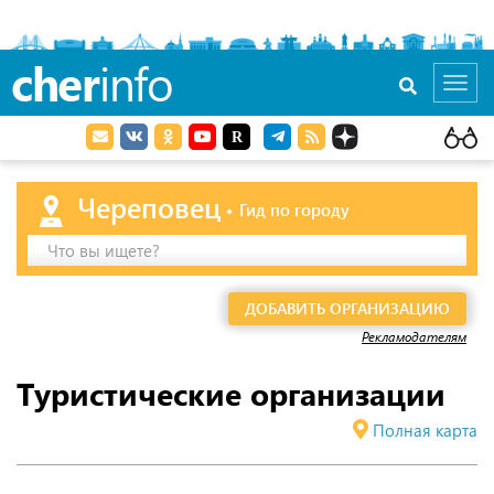
cher
info
Toggl
navig
Череповец
Гид по городу
Что вы ищете?
ДОБАВИТЬ ОРГАНИЗАЦИЮ
Рекламодателям
Туристические организации
Полная карта