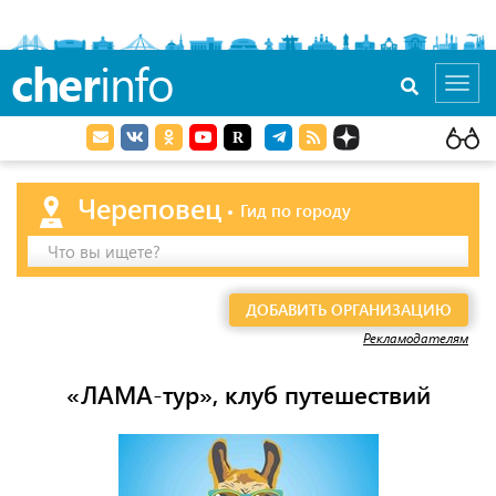
cher
info
Toggl
navig
Череповец
Гид по городу
Что вы ищете?
ДОБАВИТЬ ОРГАНИЗАЦИЮ
Рекламодателям
«ЛАМА-тур», клуб путешествий