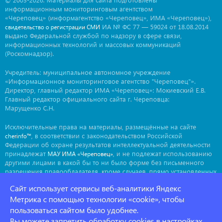
информационным мониторинговым агентством
«Череповец» (информагентство «Череповец», ИМА «Череповец»),
ИА № ФС 77 — 59024 от 18.08.2014
свидетельство о регистрации СМИ
выдано Федеральной службой по надзору в сфере связи,
информационных технологий и массовых коммуникаций
(Роскомнадзор).
Учредитель: муниципальное автономное учреждение
«Информационное мониторинговое агентство "Череповец"».
Директор, главный редактор ИМА «Череповец»: Мокиевский Е.В.
Главный редактор официального сайта г. Череповца:
Марущенко С.Н.
Исключительные права на материалы, размещённые на сайте
, в соответствии с законодательством Российской
cherinfo™
Федерации об охране результатов интеллектуальной деятельности
принадлежат
, и не подлежат использованию
МАУ ИМА «Череповец»
другими лицами в какой бы то ни было форме без письменного
разрешения правообладателя, кроме случаев, прямо установленных
законодательством РФ. Приобретение исключительных прав:
Сайт использует сервисы веб-аналитики Яндекс
. Мнение авторов может не совпадать с мнением
ima@cherinfo.ru
редакции.
Метрика с помощью технологии «cookie», чтобы
пользоваться сайтом было удобнее.
При использовании материалов сайта
обязательной
cherinfo™
Вы можете запретить обработку cookies в настройках
является прямая, открытая для индексации гиперссылка на