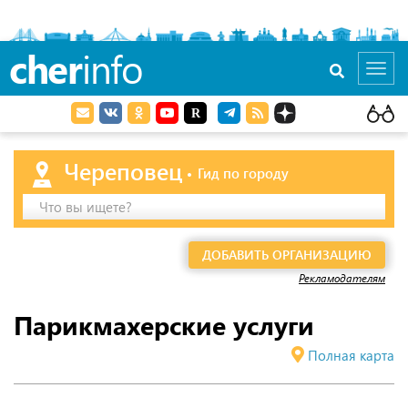
cher
info
Toggl
navig
Череповец
Гид по городу
Что вы ищете?
ДОБАВИТЬ ОРГАНИЗАЦИЮ
Рекламодателям
Парикмахерские услуги
Полная карта