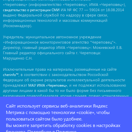
«Череповец» (информагентство «Череповец», ИМА «Череповец»),
ИА № ФС 77 — 59024 от 18.08.2014
свидетельство о регистрации СМИ
выдано Федеральной службой по надзору в сфере связи,
информационных технологий и массовых коммуникаций
(Роскомнадзор).
Учредитель: муниципальное автономное учреждение
«Информационное мониторинговое агентство "Череповец"».
Директор, главный редактор ИМА «Череповец»: Мокиевский Е.В.
Главный редактор официального сайта г. Череповца:
Марущенко С.Н.
Исключительные права на материалы, размещённые на сайте
, в соответствии с законодательством Российской
cherinfo™
Федерации об охране результатов интеллектуальной деятельности
принадлежат
, и не подлежат использованию
МАУ ИМА «Череповец»
другими лицами в какой бы то ни было форме без письменного
разрешения правообладателя, кроме случаев, прямо установленных
законодательством РФ. Приобретение исключительных прав:
Сайт использует сервисы веб-аналитики Яндекс
. Мнение авторов может не совпадать с мнением
ima@cherinfo.ru
редакции.
Метрика с помощью технологии «cookie», чтобы
пользоваться сайтом было удобнее.
При использовании материалов сайта
обязательной
cherinfo™
Вы можете запретить обработку cookies в настройках
является прямая, открытая для индексации гиперссылка на
страницу, с которой материал заимствован. Гиперссылка должна
браузера. Подробнее в
Политике