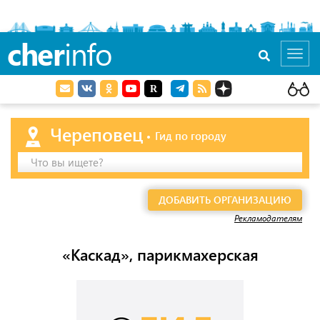
cher
info
Toggl
navig
Череповец
Гид по городу
Что вы ищете?
ДОБАВИТЬ ОРГАНИЗАЦИЮ
Рекламодателям
«Каскад», парикмахерская