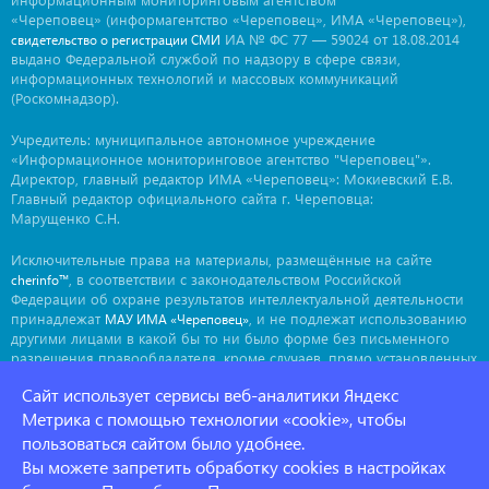
«Череповец» (информагентство «Череповец», ИМА «Череповец»),
ИА № ФС 77 — 59024 от 18.08.2014
свидетельство о регистрации СМИ
выдано Федеральной службой по надзору в сфере связи,
информационных технологий и массовых коммуникаций
(Роскомнадзор).
Учредитель: муниципальное автономное учреждение
«Информационное мониторинговое агентство "Череповец"».
Директор, главный редактор ИМА «Череповец»: Мокиевский Е.В.
Главный редактор официального сайта г. Череповца:
Марущенко С.Н.
Исключительные права на материалы, размещённые на сайте
, в соответствии с законодательством Российской
cherinfo™
Федерации об охране результатов интеллектуальной деятельности
принадлежат
, и не подлежат использованию
МАУ ИМА «Череповец»
другими лицами в какой бы то ни было форме без письменного
разрешения правообладателя, кроме случаев, прямо установленных
законодательством РФ. Приобретение исключительных прав:
Сайт использует сервисы веб-аналитики Яндекс
. Мнение авторов может не совпадать с мнением
ima@cherinfo.ru
редакции.
Метрика с помощью технологии «cookie», чтобы
пользоваться сайтом было удобнее.
При использовании материалов сайта
обязательной
cherinfo™
Вы можете запретить обработку cookies в настройках
является прямая, открытая для индексации гиперссылка на
страницу, с которой материал заимствован. Гиперссылка должна