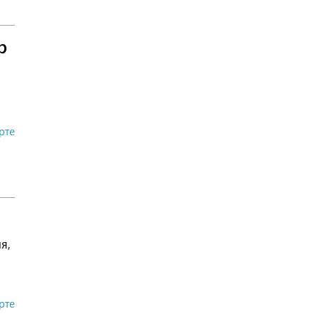
р
рте
я,
рте