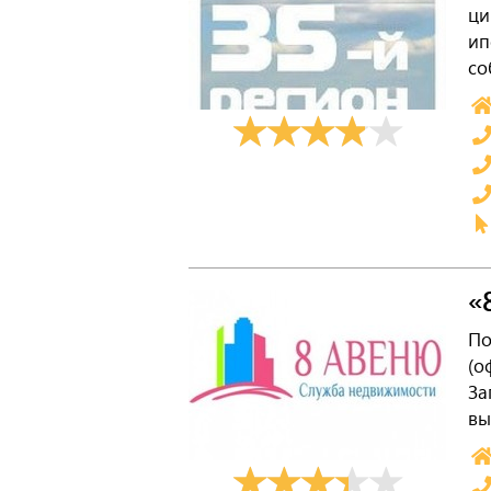
ци
ип
со
«
По
(о
За
вы