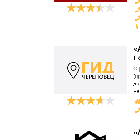
«
н
Оф
(п
до
не
«