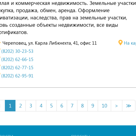
лая и коммерческая недвижимость. Земельные участки
купка, продажа, обмен, аренда. Оформление
иватизации, наследства, прав на земельные участки,
овь созданные объекты недвижимости, все виды
ртификатов.
Череповец, ул. Карла Либкнехта, 41, офис 11
На ка
(8202) 30-23-53
(8202) 62-66-15
(8202) 62-77-15
(8202) 62-95-91
<
1
2
3
4
5
6
7
8
9
10
>
≫