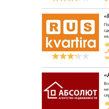
«
По
сд
не
«
Вс
не
се