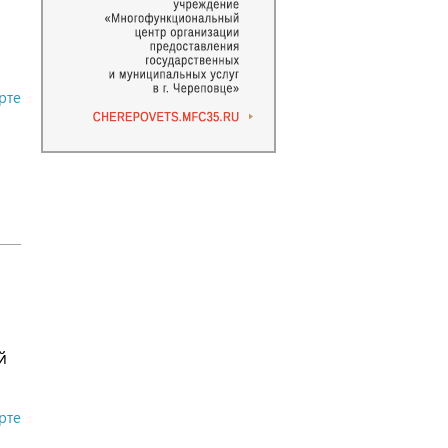
рте
й
рте