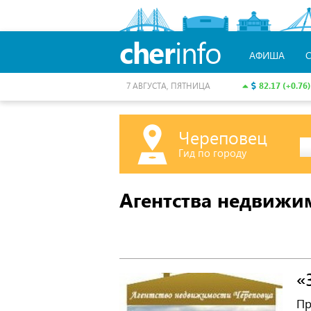
cher
info
АФИША
82.17 (+0.76)
7 АВГУСТА, ПЯТНИЦА
Череповец
Гид по городу
Агентства недвижи
«
Пр