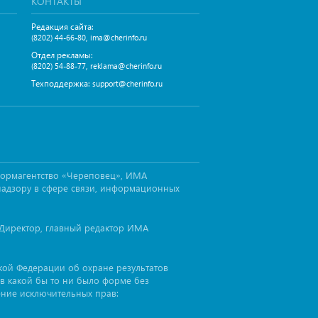
КОНТАКТЫ
Редакция сайта:
,
(8202) 44-66-80
ima@cherinfo.ru
Отдел рекламы:
,
(8202) 54-88-77
reklama@cherinfo.ru
Техподдержка:
support@cherinfo.ru
формагентство «Череповец», ИМА
надзору в сфере связи, информационных
Директор, главный редактор ИМА
ской Федерации об охране результатов
в какой бы то ни было форме без
ение исключительных прав: