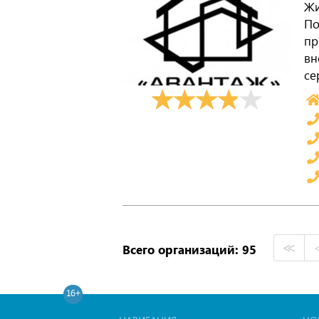
Жи
По
пр
вн
се
≪
Всего организаций: 95
16+