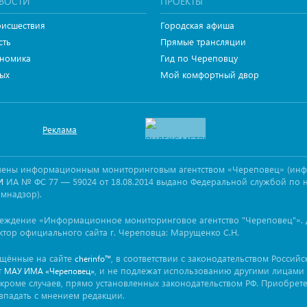
ВОСТИ
ПРОЕКТЫ
исшествия
Городская афиша
сть
Прямые трансляции
номика
Гид по Череповцу
ых
Мой комфортный двор
Реклама
овлены информационным мониторинговым агентством «Череповец» (ин
ИА № ФС 77 — 59024 от 18.08.2014 выдано Федеральной службой по 
И
омнадзор).
реждение «Информационное мониторинговое агентство "Череповец"». 
ктор официального сайта г. Череповца: Марущенко С.Н.
ещённые на сайте
, в соответствии с законодательством Россий
cherinfo™
т
, и не подлежат использованию другими лицами 
МАУ ИМА «Череповец»
кроме случаев, прямо установленных законодательством РФ. Приобрет
впадать с мнением редакции.