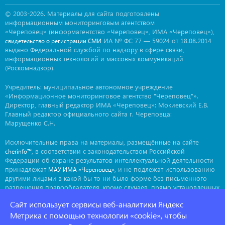
© 2003-2026. Материалы для сайта подготовлены
информационным мониторинговым агентством
«Череповец» (информагентство «Череповец», ИМА «Череповец»),
ИА № ФС 77 — 59024 от 18.08.2014
свидетельство о регистрации СМИ
выдано Федеральной службой по надзору в сфере связи,
информационных технологий и массовых коммуникаций
(Роскомнадзор).
Учредитель: муниципальное автономное учреждение
«Информационное мониторинговое агентство "Череповец"».
Директор, главный редактор ИМА «Череповец»: Мокиевский Е.В.
Главный редактор официального сайта г. Череповца:
Марущенко С.Н.
Исключительные права на материалы, размещённые на сайте
, в соответствии с законодательством Российской
cherinfo™
Федерации об охране результатов интеллектуальной деятельности
принадлежат
, и не подлежат использованию
МАУ ИМА «Череповец»
другими лицами в какой бы то ни было форме без письменного
разрешения правообладателя, кроме случаев, прямо установленных
законодательством РФ. Приобретение исключительных прав:
Сайт использует сервисы веб-аналитики Яндекс
. Мнение авторов может не совпадать с мнением
ima@cherinfo.ru
редакции.
Метрика с помощью технологии «cookie», чтобы