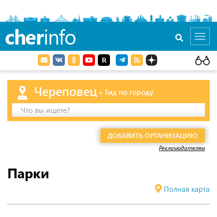
cher
info
Toggl
navig
Череповец
Гид по городу
Что вы ищете?
ДОБАВИТЬ ОРГАНИЗАЦИЮ
Рекламодателям
Парки
Полная карта