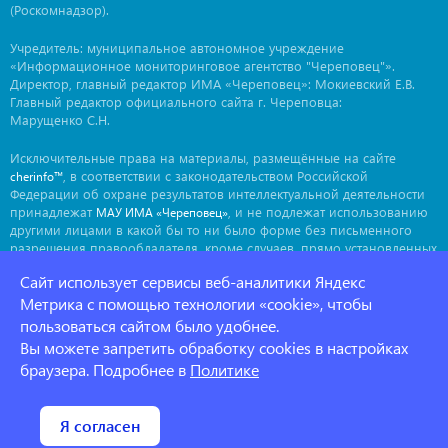
(Роскомнадзор).
Учредитель: муниципальное автономное учреждение
«Информационное мониторинговое агентство "Череповец"».
Директор, главный редактор ИМА «Череповец»: Мокиевский Е.В.
Главный редактор официального сайта г. Череповца:
Марущенко С.Н.
Исключительные права на материалы, размещённые на сайте
, в соответствии с законодательством Российской
cherinfo™
Федерации об охране результатов интеллектуальной деятельности
принадлежат
, и не подлежат использованию
МАУ ИМА «Череповец»
другими лицами в какой бы то ни было форме без письменного
разрешения правообладателя, кроме случаев, прямо установленных
законодательством РФ. Приобретение исключительных прав:
Сайт использует сервисы веб-аналитики Яндекс
. Мнение авторов может не совпадать с мнением
ima@cherinfo.ru
редакции.
Метрика с помощью технологии «cookie», чтобы
пользоваться сайтом было удобнее.
При использовании материалов сайта
обязательной
cherinfo™
Вы можете запретить обработку cookies в настройках
является прямая, открытая для индексации гиперссылка на
страницу, с которой материал заимствован. Гиперссылка должна
браузера. Подробнее в
Политике
размещаться непосредственно в тексте, воспроизводящем
оригинальный материал
, до или после цитируемого блока.
cherinfo™
Политика конфеденциальности