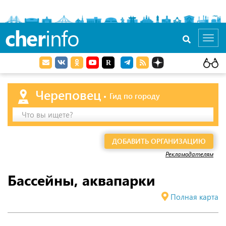
cher
info
Toggl
navig
Череповец
Гид по городу
Что вы ищете?
ДОБАВИТЬ ОРГАНИЗАЦИЮ
Рекламодателям
Бассейны, аквапарки
Полная карта