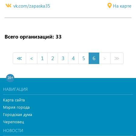
vk.com/zapaska35
На карте
Всего организаций: 33
≪
<
1
2
3
4
5
6
>
≫
16+
НАВИГАЦИЯ
Карта сайта
Мэрия города
Городская дума
Череповец
НОВОСТИ