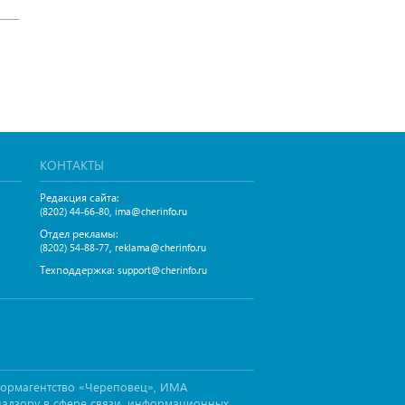
КОНТАКТЫ
Редакция сайта:
,
(8202) 44-66-80
ima@cherinfo.ru
Отдел рекламы:
,
(8202) 54-88-77
reklama@cherinfo.ru
Техподдержка:
support@cherinfo.ru
формагентство «Череповец», ИМА
надзору в сфере связи, информационных