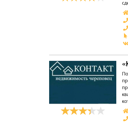
сд
«
По
пр
пр
кв
ко