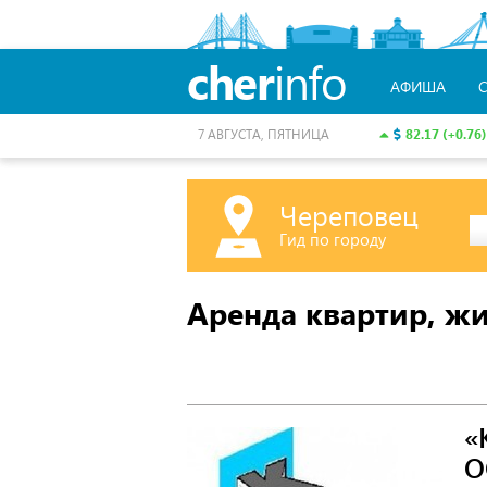
cher
info
АФИША
82.17 (+0.76)
7 АВГУСТА, ПЯТНИЦА
Череповец
Гид по городу
Аренда квартир, 
«
О