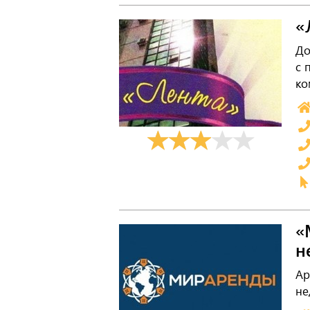
«
До
с 
ко
«
н
Ар
не