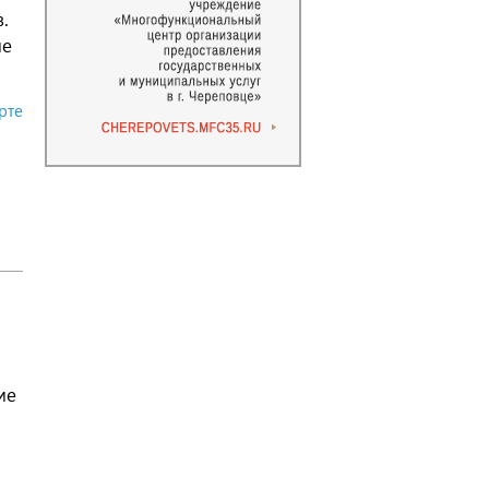
.
ие
рте
ие