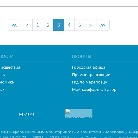
≪
<
1
2
3
4
5
>
≫
ВОСТИ
ПРОЕКТЫ
исшествия
Городская афиша
сть
Прямые трансляции
номика
Гид по Череповцу
ых
Мой комфортный двор
Реклама
овлены информационным мониторинговым агентством «Череповец» (ин
ИА № ФС 77 — 59024 от 18.08.2014 выдано Федеральной службой по 
И