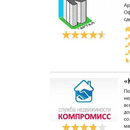
Ар
Оф
сд
«
По
не
вс
до
со
ма