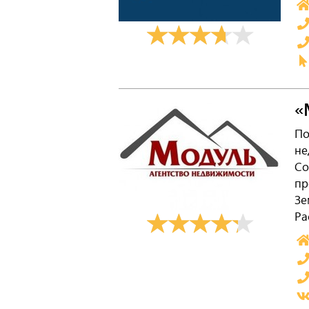
«
По
не
Со
пр
Зе
Ра