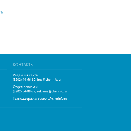
ть
КОНТАКТЫ
Редакция сайта:
,
(8202) 44-66-80
ima@cherinfo.ru
Отдел рекламы:
,
(8202) 54-88-77
reklama@cherinfo.ru
Техподдержка:
support@cherinfo.ru