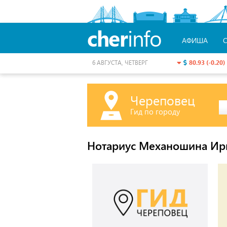
cher
info
АФИША
80.93 (-0.20)
6 АВГУСТА, ЧЕТВЕРГ
Череповец
Гид по городу
Нотариус Механошина Ир