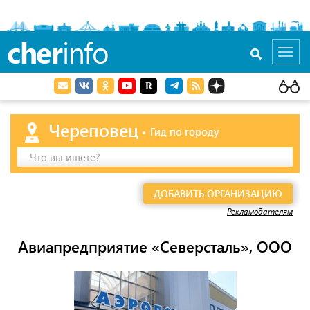
cher
info
Toggl
navig
Череповец
Гид по городу
Что вы ищете?
ДОБАВИТЬ ОРГАНИЗАЦИЮ
Рекламодателям
Авиапредприятие «Северсталь», ООО