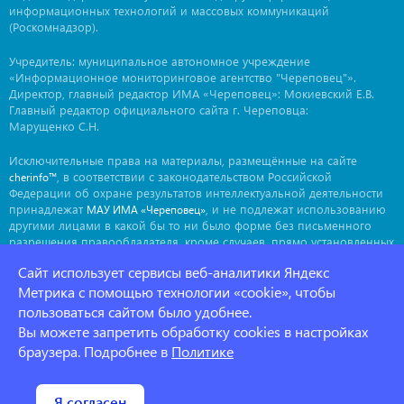
информационных технологий и массовых коммуникаций
(Роскомнадзор).
Учредитель: муниципальное автономное учреждение
«Информационное мониторинговое агентство "Череповец"».
Директор, главный редактор ИМА «Череповец»: Мокиевский Е.В.
Главный редактор официального сайта г. Череповца:
Марущенко С.Н.
Исключительные права на материалы, размещённые на сайте
, в соответствии с законодательством Российской
cherinfo™
Федерации об охране результатов интеллектуальной деятельности
принадлежат
, и не подлежат использованию
МАУ ИМА «Череповец»
другими лицами в какой бы то ни было форме без письменного
разрешения правообладателя, кроме случаев, прямо установленных
законодательством РФ. Приобретение исключительных прав:
Сайт использует сервисы веб-аналитики Яндекс
. Мнение авторов может не совпадать с мнением
ima@cherinfo.ru
редакции.
Метрика с помощью технологии «cookie», чтобы
пользоваться сайтом было удобнее.
При использовании материалов сайта
обязательной
cherinfo™
Вы можете запретить обработку cookies в настройках
является прямая, открытая для индексации гиперссылка на
страницу, с которой материал заимствован. Гиперссылка должна
браузера. Подробнее в
Политике
размещаться непосредственно в тексте, воспроизводящем
оригинальный материал
, до или после цитируемого блока.
cherinfo™