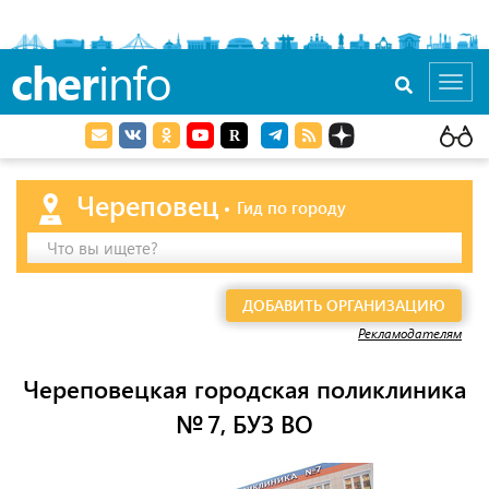
cher
info
Toggl
navig
Череповец
Гид по городу
Что вы ищете?
ДОБАВИТЬ ОРГАНИЗАЦИЮ
Рекламодателям
Череповецкая городская поликлиника
№ 7, БУЗ ВО