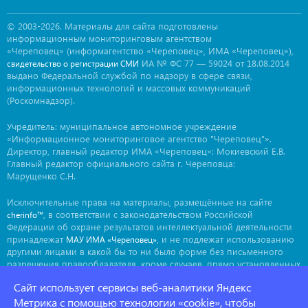
© 2003-2026. Материалы для сайта подготовлены
информационным мониторинговым агентством
«Череповец» (информагентство «Череповец», ИМА «Череповец»),
ИА № ФС 77 — 59024 от 18.08.2014
свидетельство о регистрации СМИ
выдано Федеральной службой по надзору в сфере связи,
информационных технологий и массовых коммуникаций
(Роскомнадзор).
Учредитель: муниципальное автономное учреждение
«Информационное мониторинговое агентство "Череповец"».
Директор, главный редактор ИМА «Череповец»: Мокиевский Е.В.
Главный редактор официального сайта г. Череповца:
Марущенко С.Н.
Исключительные права на материалы, размещённые на сайте
, в соответствии с законодательством Российской
cherinfo™
Федерации об охране результатов интеллектуальной деятельности
принадлежат
, и не подлежат использованию
МАУ ИМА «Череповец»
другими лицами в какой бы то ни было форме без письменного
разрешения правообладателя, кроме случаев, прямо установленных
законодательством РФ. Приобретение исключительных прав:
Сайт использует сервисы веб-аналитики Яндекс
. Мнение авторов может не совпадать с мнением
ima@cherinfo.ru
редакции.
Метрика с помощью технологии «cookie», чтобы