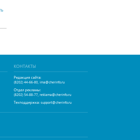
ть
КОНТАКТЫ
Редакция сайта:
,
(8202) 44-66-80
ima@cherinfo.ru
Отдел рекламы:
,
(8202) 54-88-77
reklama@cherinfo.ru
Техподдержка:
support@cherinfo.ru