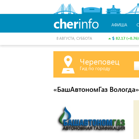
cher
info
АФИША
82.17 (+0.76)
8 АВГУСТА, СУББОТА
Череповец
Гид по городу
«БашАвтономГаз Вологда