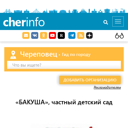
cher
info
Toggl
navig
Череповец
Гид по городу
Что вы ищете?
ДОБАВИТЬ ОРГАНИЗАЦИЮ
Рекламодателям
«БАКУША», частный детский сад