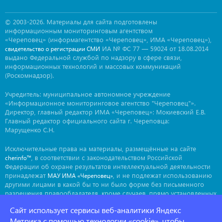
© 2003-2026. Материалы для сайта подготовлены
информационным мониторинговым агентством
«Череповец» (информагентство «Череповец», ИМА «Череповец»),
ИА № ФС 77 — 59024 от 18.08.2014
свидетельство о регистрации СМИ
выдано Федеральной службой по надзору в сфере связи,
информационных технологий и массовых коммуникаций
(Роскомнадзор).
Учредитель: муниципальное автономное учреждение
«Информационное мониторинговое агентство "Череповец"».
Директор, главный редактор ИМА «Череповец»: Мокиевский Е.В.
Главный редактор официального сайта г. Череповца:
Марущенко С.Н.
Исключительные права на материалы, размещённые на сайте
, в соответствии с законодательством Российской
cherinfo™
Федерации об охране результатов интеллектуальной деятельности
принадлежат
, и не подлежат использованию
МАУ ИМА «Череповец»
другими лицами в какой бы то ни было форме без письменного
разрешения правообладателя, кроме случаев, прямо установленных
законодательством РФ. Приобретение исключительных прав:
Сайт использует сервисы веб-аналитики Яндекс
. Мнение авторов может не совпадать с мнением
ima@cherinfo.ru
редакции.
Метрика с помощью технологии «cookie», чтобы