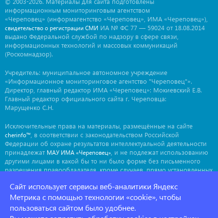
© 2003-2026. Материалы для сайта подготовлены
информационным мониторинговым агентством
«Череповец» (информагентство «Череповец», ИМА «Череповец»),
ИА № ФС 77 — 59024 от 18.08.2014
свидетельство о регистрации СМИ
выдано Федеральной службой по надзору в сфере связи,
информационных технологий и массовых коммуникаций
(Роскомнадзор).
Учредитель: муниципальное автономное учреждение
«Информационное мониторинговое агентство "Череповец"».
Директор, главный редактор ИМА «Череповец»: Мокиевский Е.В.
Главный редактор официального сайта г. Череповца:
Марущенко С.Н.
Исключительные права на материалы, размещённые на сайте
, в соответствии с законодательством Российской
cherinfo™
Федерации об охране результатов интеллектуальной деятельности
принадлежат
, и не подлежат использованию
МАУ ИМА «Череповец»
другими лицами в какой бы то ни было форме без письменного
разрешения правообладателя, кроме случаев, прямо установленных
законодательством РФ. Приобретение исключительных прав:
Сайт использует сервисы веб-аналитики Яндекс
. Мнение авторов может не совпадать с мнением
ima@cherinfo.ru
редакции.
Метрика с помощью технологии «cookie», чтобы
пользоваться сайтом было удобнее.
При использовании материалов сайта
обязательной
cherinfo™