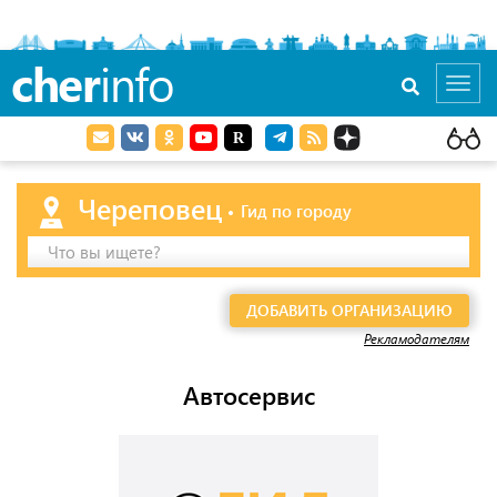
cher
info
Toggl
navig
Череповец
Гид по городу
Что вы ищете?
ДОБАВИТЬ ОРГАНИЗАЦИЮ
Рекламодателям
Автосервис