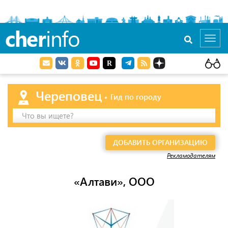
cher
info
Toggl
navig
Череповец
Гид по городу
Что вы ищете?
ДОБАВИТЬ ОРГАНИЗАЦИЮ
Рекламодателям
«Алтави», ООО