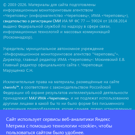
© 2003-2026. Материалы для сайта подготовлены
информационным мониторинговым агентством
«Череповец» (информагентство «Череповец», ИМА «Череповец»),
ИА № ФС 77 — 59024 от 18.08.2014
свидетельство о регистрации СМИ
выдано Федеральной службой по надзору в сфере связи,
информационных технологий и массовых коммуникаций
(Роскомнадзор).
Учредитель: муниципальное автономное учреждение
«Информационное мониторинговое агентство "Череповец"».
Директор, главный редактор ИМА «Череповец»: Мокиевский Е.В.
Главный редактор официального сайта г. Череповца:
Марущенко С.Н.
Исключительные права на материалы, размещённые на сайте
, в соответствии с законодательством Российской
cherinfo™
Федерации об охране результатов интеллектуальной деятельности
принадлежат
, и не подлежат использованию
МАУ ИМА «Череповец»
другими лицами в какой бы то ни было форме без письменного
разрешения правообладателя, кроме случаев, прямо установленных
законодательством РФ. Приобретение исключительных прав:
Сайт использует сервисы веб-аналитики Яндекс
. Мнение авторов может не совпадать с мнением
ima@cherinfo.ru
редакции.
Метрика с помощью технологии «cookie», чтобы
пользоваться сайтом было удобнее.
При использовании материалов сайта
обязательной
cherinfo™