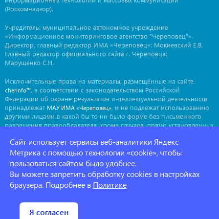
(Роскомнадзор).
Учредитель: муниципальное автономное учреждение
«Информационное мониторинговое агентство "Череповец"».
Директор, главный редактор ИМА «Череповец»: Мокиевский Е.В.
Главный редактор официального сайта г. Череповца:
Марущенко С.Н.
Исключительные права на материалы, размещённые на сайте
, в соответствии с законодательством Российской
cherinfo™
Федерации об охране результатов интеллектуальной деятельности
принадлежат
, и не подлежат использованию
МАУ ИМА «Череповец»
другими лицами в какой бы то ни было форме без письменного
разрешения правообладателя, кроме случаев, прямо установленных
законодательством РФ. Приобретение исключительных прав:
Сайт использует сервисы веб-аналитики Яндекс
. Мнение авторов может не совпадать с мнением
ima@cherinfo.ru
редакции.
Метрика с помощью технологии «cookie», чтобы
пользоваться сайтом было удобнее.
При использовании материалов сайта
обязательной
cherinfo™
Вы можете запретить обработку cookies в настройках
является прямая, открытая для индексации гиперссылка на
страницу, с которой материал заимствован. Гиперссылка должна
браузера. Подробнее в
Политике
размещаться непосредственно в тексте, воспроизводящем
оригинальный материал
, до или после цитируемого блока.
cherinfo™
Политика конфеденциальности