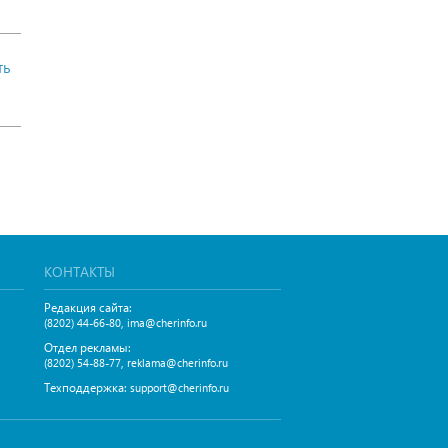
ть
КОНТАКТЫ
Редакция сайта:
,
(8202) 44-66-80
ima@cherinfo.ru
Отдел рекламы:
,
(8202) 54-88-77
reklama@cherinfo.ru
Техподдержка:
support@cherinfo.ru