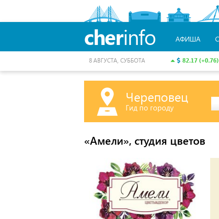
cher
info
АФИША
82.17 (+0.76)
8 АВГУСТА, СУББОТА
Череповец
Гид по городу
«Амели», студия цветов