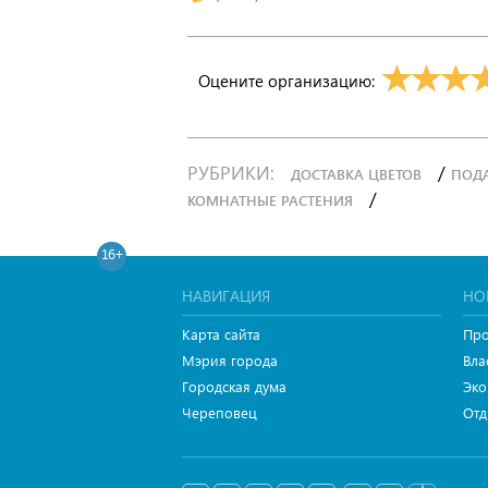
Оцените организацию:
РУБРИКИ:
/
ДОСТАВКА ЦВЕТОВ
ПОДА
/
КОМНАТНЫЕ РАСТЕНИЯ
16+
НАВИГАЦИЯ
НО
Карта сайта
Про
Мэрия города
Вла
Городская дума
Эко
Череповец
Отд