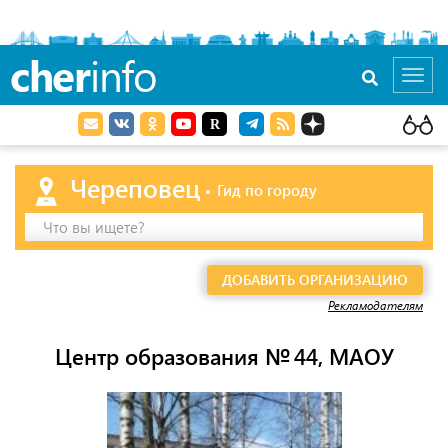
cher
info
Toggl
navig
Череповец
Гид по городу
Что вы ищете?
ДОБАВИТЬ ОРГАНИЗАЦИЮ
Рекламодателям
Центр образования № 44, МАОУ