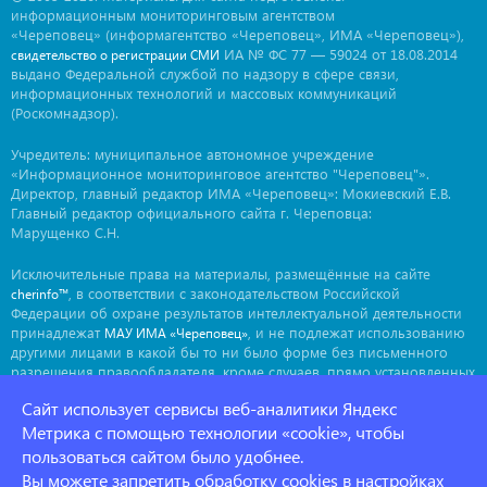
информационным мониторинговым агентством
«Череповец» (информагентство «Череповец», ИМА «Череповец»),
ИА № ФС 77 — 59024 от 18.08.2014
свидетельство о регистрации СМИ
выдано Федеральной службой по надзору в сфере связи,
информационных технологий и массовых коммуникаций
(Роскомнадзор).
Учредитель: муниципальное автономное учреждение
«Информационное мониторинговое агентство "Череповец"».
Директор, главный редактор ИМА «Череповец»: Мокиевский Е.В.
Главный редактор официального сайта г. Череповца:
Марущенко С.Н.
Исключительные права на материалы, размещённые на сайте
, в соответствии с законодательством Российской
cherinfo™
Федерации об охране результатов интеллектуальной деятельности
принадлежат
, и не подлежат использованию
МАУ ИМА «Череповец»
другими лицами в какой бы то ни было форме без письменного
разрешения правообладателя, кроме случаев, прямо установленных
законодательством РФ. Приобретение исключительных прав:
Сайт использует сервисы веб-аналитики Яндекс
. Мнение авторов может не совпадать с мнением
ima@cherinfo.ru
редакции.
Метрика с помощью технологии «cookie», чтобы
пользоваться сайтом было удобнее.
При использовании материалов сайта
обязательной
cherinfo™
Вы можете запретить обработку cookies в настройках
является прямая, открытая для индексации гиперссылка на