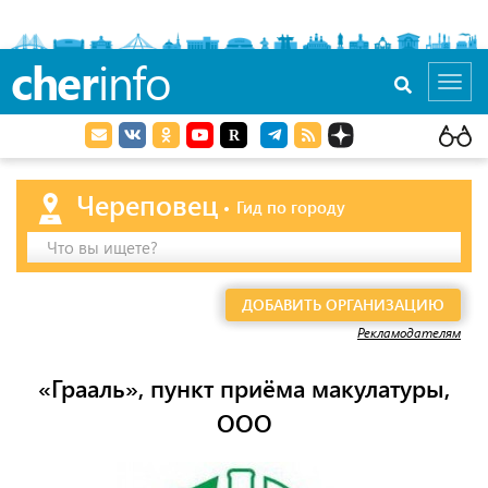
cher
info
Toggl
navig
Череповец
Гид по городу
Что вы ищете?
ДОБАВИТЬ ОРГАНИЗАЦИЮ
Рекламодателям
«Грааль», пункт приёма макулатуры,
ООО