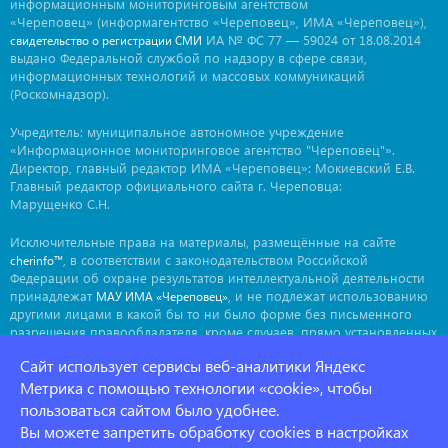
информационным мониторинговым агентством
«Череповец» (информагентство «Череповец», ИМА «Череповец»),
ИА № ФС 77 — 59024 от 18.08.2014
свидетельство о регистрации СМИ
выдано Федеральной службой по надзору в сфере связи,
информационных технологий и массовых коммуникаций
(Роскомнадзор).
Учредитель: муниципальное автономное учреждение
«Информационное мониторинговое агентство "Череповец"».
Директор, главный редактор ИМА «Череповец»: Мокиевский Е.В.
Главный редактор официального сайта г. Череповца:
Марущенко С.Н.
Исключительные права на материалы, размещённые на сайте
, в соответствии с законодательством Российской
cherinfo™
Федерации об охране результатов интеллектуальной деятельности
принадлежат
, и не подлежат использованию
МАУ ИМА «Череповец»
другими лицами в какой бы то ни было форме без письменного
разрешения правообладателя, кроме случаев, прямо установленных
законодательством РФ. Приобретение исключительных прав:
Сайт использует сервисы веб-аналитики Яндекс
. Мнение авторов может не совпадать с мнением
ima@cherinfo.ru
редакции.
Метрика с помощью технологии «cookie», чтобы
пользоваться сайтом было удобнее.
При использовании материалов сайта
обязательной
cherinfo™
Вы можете запретить обработку cookies в настройках
является прямая, открытая для индексации гиперссылка на