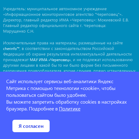
Учредитель: муниципальное автономное учреждение
«Информационное мониторинговое агентство "Череповец"».
Директор, главный редактор ИМА «Череповец»: Мокиевский Е.В.
Главный редактор официального сайта г. Череповца:
Марущенко С.Н.
Исключительные права на материалы, размещённые на сайте
, в соответствии с законодательством Российской
cherinfo™
Федерации об охране результатов интеллектуальной деятельности
принадлежат
, и не подлежат использованию
МАУ ИМА «Череповец»
другими лицами в какой бы то ни было форме без письменного
разрешения правообладателя, кроме случаев, прямо установленных
законодательством РФ. Приобретение исключительных прав:
Сайт использует сервисы веб-аналитики Яндекс
. Мнение авторов может не совпадать с мнением
ima@cherinfo.ru
редакции.
Метрика с помощью технологии «cookie», чтобы
пользоваться сайтом было удобнее.
При использовании материалов сайта
обязательной
cherinfo™
Вы можете запретить обработку cookies в настройках
является прямая, открытая для индексации гиперссылка на
страницу, с которой материал заимствован. Гиперссылка должна
браузера. Подробнее в
Политике
размещаться непосредственно в тексте, воспроизводящем
оригинальный материал
, до или после цитируемого блока.
cherinfo™
Политика конфеденциальности