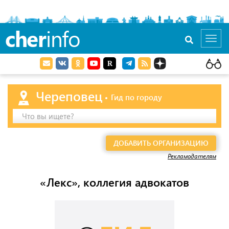
cher
info
Toggl
navig
Череповец
Гид по городу
Что вы ищете?
ДОБАВИТЬ ОРГАНИЗАЦИЮ
Рекламодателям
«Лекс», коллегия адвокатов