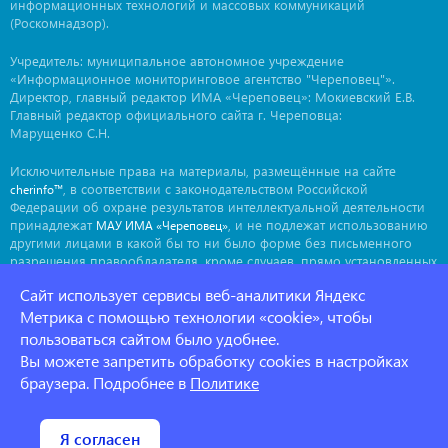
информационных технологий и массовых коммуникаций
(Роскомнадзор).
Учредитель: муниципальное автономное учреждение
«Информационное мониторинговое агентство "Череповец"».
Директор, главный редактор ИМА «Череповец»: Мокиевский Е.В.
Главный редактор официального сайта г. Череповца:
Марущенко С.Н.
Исключительные права на материалы, размещённые на сайте
, в соответствии с законодательством Российской
cherinfo™
Федерации об охране результатов интеллектуальной деятельности
принадлежат
, и не подлежат использованию
МАУ ИМА «Череповец»
другими лицами в какой бы то ни было форме без письменного
разрешения правообладателя, кроме случаев, прямо установленных
законодательством РФ. Приобретение исключительных прав:
Сайт использует сервисы веб-аналитики Яндекс
. Мнение авторов может не совпадать с мнением
ima@cherinfo.ru
редакции.
Метрика с помощью технологии «cookie», чтобы
пользоваться сайтом было удобнее.
При использовании материалов сайта
обязательной
cherinfo™
Вы можете запретить обработку cookies в настройках
является прямая, открытая для индексации гиперссылка на
страницу, с которой материал заимствован. Гиперссылка должна
браузера. Подробнее в
Политике
размещаться непосредственно в тексте, воспроизводящем
оригинальный материал
, до или после цитируемого блока.
cherinfo™
Политика конфеденциальности