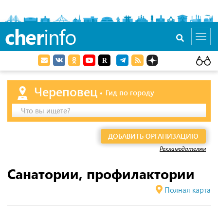
cher
info
Toggl
navig
Череповец
Гид по городу
Что вы ищете?
ДОБАВИТЬ ОРГАНИЗАЦИЮ
Рекламодателям
Санатории, профилактории
Полная карта