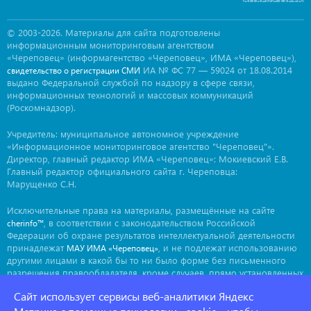
© 2003-2026. Материалы для сайта подготовлены
информационным мониторинговым агентством
«Череповец» (информагентство «Череповец», ИМА «Череповец»),
ИА № ФС 77 — 59024 от 18.08.2014
свидетельство о регистрации СМИ
выдано Федеральной службой по надзору в сфере связи,
информационных технологий и массовых коммуникаций
(Роскомнадзор).
Учредитель: муниципальное автономное учреждение
«Информационное мониторинговое агентство "Череповец"».
Директор, главный редактор ИМА «Череповец»: Мокиевский Е.В.
Главный редактор официального сайта г. Череповца:
Марущенко С.Н.
Исключительные права на материалы, размещённые на сайте
, в соответствии с законодательством Российской
cherinfo™
Федерации об охране результатов интеллектуальной деятельности
принадлежат
, и не подлежат использованию
МАУ ИМА «Череповец»
другими лицами в какой бы то ни было форме без письменного
разрешения правообладателя, кроме случаев, прямо установленных
законодательством РФ. Приобретение исключительных прав:
Сайт использует сервисы веб-аналитики Яндекс
. Мнение авторов может не совпадать с мнением
ima@cherinfo.ru
редакции.