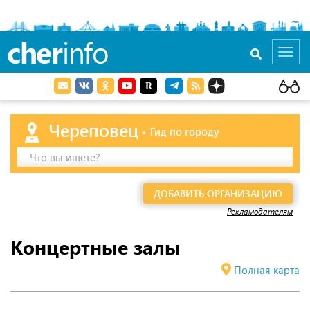
cher
info
Toggl
navig
Череповец
Гид по городу
Что вы ищете?
ДОБАВИТЬ ОРГАНИЗАЦИЮ
Рекламодателям
Концертные залы
Полная карта