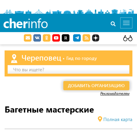
cher
info
Toggl
navig
Череповец
Гид по городу
Что вы ищете?
ДОБАВИТЬ ОРГАНИЗАЦИЮ
Рекламодателям
Багетные мастерские
Полная карта