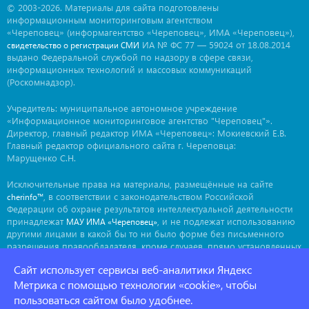
© 2003-2026. Материалы для сайта подготовлены
информационным мониторинговым агентством
«Череповец» (информагентство «Череповец», ИМА «Череповец»),
ИА № ФС 77 — 59024 от 18.08.2014
свидетельство о регистрации СМИ
выдано Федеральной службой по надзору в сфере связи,
информационных технологий и массовых коммуникаций
(Роскомнадзор).
Учредитель: муниципальное автономное учреждение
«Информационное мониторинговое агентство "Череповец"».
Директор, главный редактор ИМА «Череповец»: Мокиевский Е.В.
Главный редактор официального сайта г. Череповца:
Марущенко С.Н.
Исключительные права на материалы, размещённые на сайте
, в соответствии с законодательством Российской
cherinfo™
Федерации об охране результатов интеллектуальной деятельности
принадлежат
, и не подлежат использованию
МАУ ИМА «Череповец»
другими лицами в какой бы то ни было форме без письменного
разрешения правообладателя, кроме случаев, прямо установленных
законодательством РФ. Приобретение исключительных прав:
Сайт использует сервисы веб-аналитики Яндекс
. Мнение авторов может не совпадать с мнением
ima@cherinfo.ru
редакции.
Метрика с помощью технологии «cookie», чтобы
пользоваться сайтом было удобнее.
При использовании материалов сайта
обязательной
cherinfo™