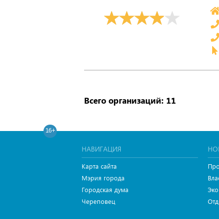
Всего организаций: 11
16+
НАВИГАЦИЯ
НО
Карта сайта
Про
Мэрия города
Вла
Городская дума
Эко
Череповец
Отд