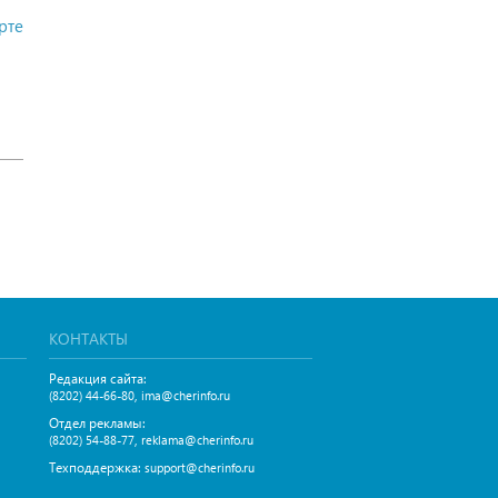
рте
КОНТАКТЫ
Редакция сайта:
,
(8202) 44-66-80
ima@cherinfo.ru
Отдел рекламы:
,
(8202) 54-88-77
reklama@cherinfo.ru
Техподдержка:
support@cherinfo.ru