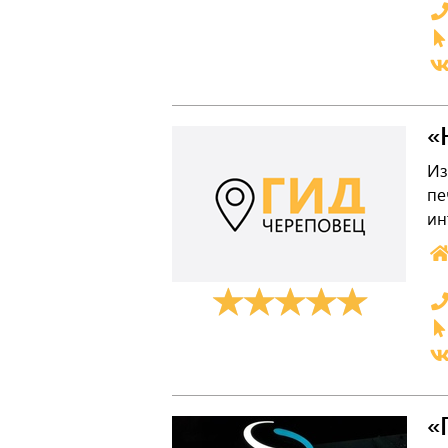
«
Из
пе
ин
«