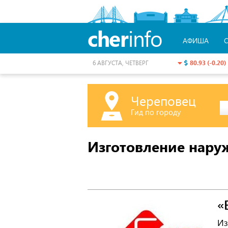
cher
info
АФИША
80.93 (-0.20)
6 АВГУСТА, ЧЕТВЕРГ
Череповец
Гид по городу
Изготовление нар
«
Из