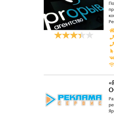
По
пр
ко
Ре
«
О
Ра
ре
Яр