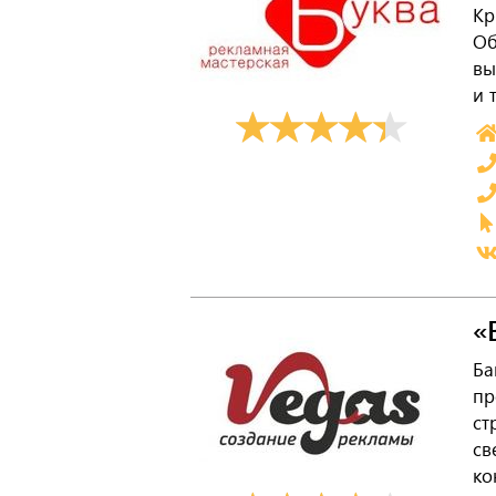
Кр
Об
вы
и 
«
Ба
пр
ст
св
ко