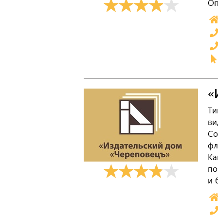
Оп
«
Ти
ви
Со
фл
Ка
по
и 