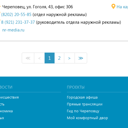
Череповец, ул. Гоголя, 43, офис 306
На ка
(8202) 20-55-85
(отдел наружной рекламы)
8 (921) 231-37-37
(руководитель отдела наружной рекламы)
nr-media.ru
≪
<
1
2
>
≫
ВОСТИ
ПРОЕКТЫ
исшествия
Городская афиша
сть
Прямые трансляции
номика
Гид по Череповцу
ых
Мой комфортный двор