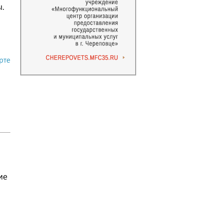
ы.
рте
ие
,